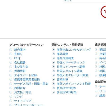
リビア
グローバルナビゲーション
海外コンサル・海外調査
通訳等派
総合案内
海外進出コンサルティング
通訳
見積り
海外調査
企業
FAQ
海外信用調査
英会
会社概要
外国人マーケティング
イベ
主な取引先
外国人アンケート調査
外国
採用情報
外国人グルイン調査
外国
エキスパート登録
外国人モデレーター派遣
映像
提携希望事業者登録
原稿執筆
編集関連
サービス言語・国籍・国名
海外アポイントメント取得
テー
お問合せ
多言語Web制作
リラ
お支払い方法
多言語SEO対策
編集
リンク
サイトマップ
プライバシーポリシー