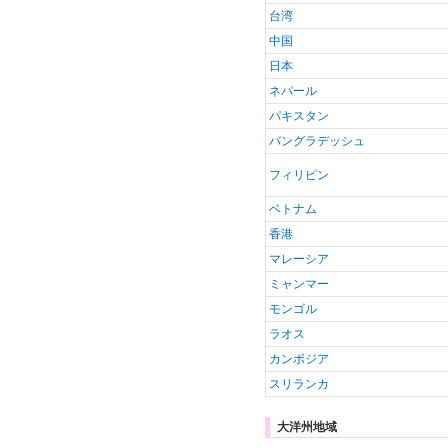
台湾
中国
日本
ネパール
パキスタン
バングラデッシュ
フィリピン
ベトナム
香港
マレーシア
ミャンマー
モンゴル
ラオス
カンボジア
スリランカ
大洋州地域