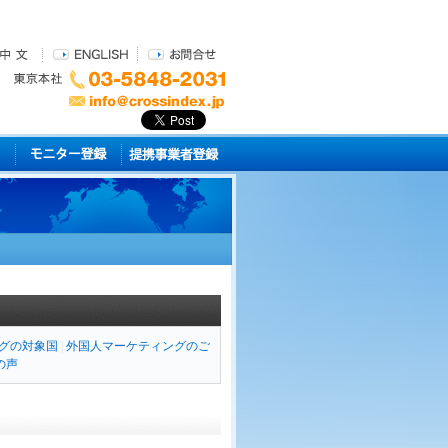
グの対象国
|
外国人マーケティングのご
の声