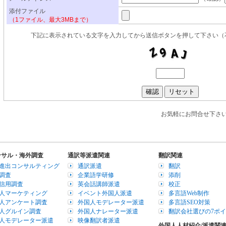
お気軽にお問合せ下
ンサル・海外調査
通訳等派遣関連
翻訳関連
進出コンサルティング
通訳派遣
翻訳
調査
企業語学研修
添削
信用調査
英会話講師派遣
校正
人マーケティング
イベント外国人派遣
多言語Web制作
人アンケート調査
外国人モデレーター派遣
多言語SEO対策
人グルイン調査
外国人ナレーター派遣
翻訳会社選びの7ポ
人モデレーター派遣
映像翻訳者派遣
外国人人材紹介/派遣関