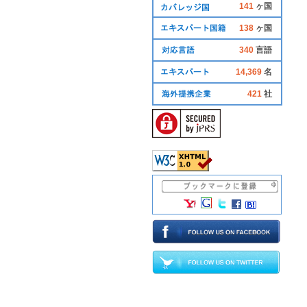
141
ヶ国
138
ヶ国
340
言語
14,369
名
421
社