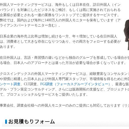
外国人マーケティングサービス
は、海外もしくは日本在住、
訪日外国人
（イン
バウンド）を対象にしたビジネスをご検討、もしくは既に実施されておられる
企業様が必要とされる一連の業務をワンストップでご提供するサービスです。
弊社では、国内および海外に1400万人の
外国人モニター
を保有しています（ア
ライアンスパートナーモニター含む）。
日系企業の海外売上比率は増加し続ける一方、年々増加している
在日外国人
は、消費者として大きな存在になりつつあり、その両方をフォローする必要が
あります。
在日外国人
は、言語・商習慣の違いなどから独自のグループを形成している場合が
る場合、日本人へのアプローチとは違った方法が必要な場合が多くなっています。
クロスインデックスの
外国人マーケティングサービス
は、経験豊富な
コンサルタン
や習慣に精通した日本人および
外国人専門家スタッフ
が、市場情報を得るために
外
ンケート調査
、
CLT調査
、
FGI調査（フォーカスグループインタビュー）
、最適な販
デル・プラン策定コンサルティング、さらには販路開拓の支援など、プロジェクト
て、
プロフェッショナル
なサービスをご提供いたします。
事業会社、調査会社様への
外国人モニター
のみのご提供にも対応しております（リ