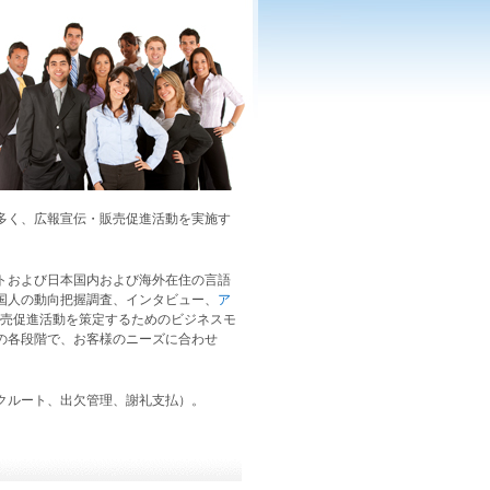
多く、広報宣伝・販売促進活動を実施す
ト
および日本国内および海外在住の言語
国人
の動向把握調査、
インタビュー
、
ア
売促進活動を策定するためのビジネスモ
の各段階で、お客様のニーズに合わせ
クルート、出欠管理、謝礼支払）。