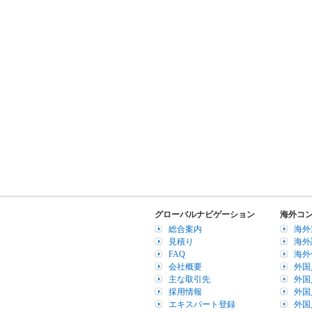
グローバルナビゲーション
海外コ
総合案内
海外
見積り
海外
FAQ
海外
会社概要
外国
主な取引先
外国
採用情報
外国
エキスパート登録
外国