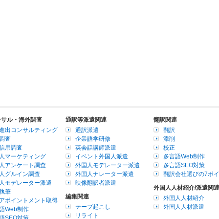
ンサル・海外調査
通訳等派遣関連
翻訳関連
進出コンサルティング
通訳派遣
翻訳
調査
企業語学研修
添削
信用調査
英会話講師派遣
校正
人マーケティング
イベント外国人派遣
多言語Web制作
人アンケート調査
外国人モデレーター派遣
多言語SEO対策
人グルイン調査
外国人ナレーター派遣
翻訳会社選びの7ポ
人モデレーター派遣
映像翻訳者派遣
外国人人材紹介/派遣関
執筆
編集関連
外国人人材紹介
アポイントメント取得
テープ起こし
外国人人材派遣
語Web制作
リライト
語SEO対策