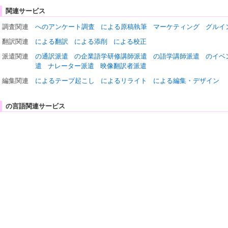
関連サービス
調査関連
へのアンケート調査
による原稿執筆
マーケティング
グルイ
翻訳関連
による翻訳
による添削
による校正
派遣関連
の通訳派遣
の企業語学研修講師派遣
の語学講師派遣
のイベ
遣
ナレーター派遣
映像翻訳者派遣
編集関連
によるテープ起こし
によるリライト
による編集・デザイン
の言語関連サービス