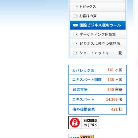
141
ヶ国
138
ヶ国
340
言語
14,369
名
421
社