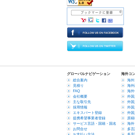
グローバルナビゲーション
海外コ
総合案内
海外
見積り
海外
FAQ
海外
会社概要
外国
主な取引先
外国
採用情報
外国
エキスパート登録
外国
提携希望事業者登録
原稿
サービス言語・国籍・国名
海外
お問合せ
多言
お支払い方法
多言