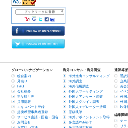
グローバルナビゲーション
海外コンサル・海外調査
通訳等派
総合案内
海外進出コンサルティング
通訳
見積り
海外調査
企業
FAQ
海外信用調査
英会
会社概要
外国人マーケティング
イベ
主な取引先
外国人アンケート調査
外国
採用情報
外国人グルイン調査
外国
エキスパート登録
外国人モデレーター派遣
映像
提携希望事業者登録
原稿執筆
編集関連
サービス言語・国籍・国名
海外アポイントメント取得
テー
お問合せ
多言語Web制作
リラ
お支払い方法
多言語SEO対策