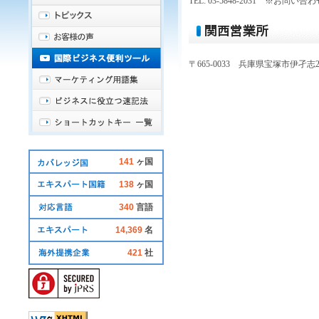
TEL: 03-5848-2031 ※お問い合
〒665-0033 兵庫県宝塚市伊孑志2-
141
ヶ国
138
ヶ国
340
言語
14,369
名
421
社