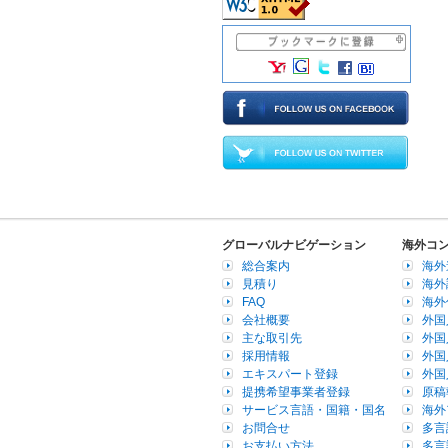
グローバルナビゲーション
海外コ
総合案内
海外
見積り
海外
FAQ
海外
会社概要
外国
主な取引先
外国
採用情報
外国
エキスパート登録
外国
提携希望事業者登録
原稿
サービス言語・国籍・国名
海外
お問合せ
多言
お支払い方法
多言