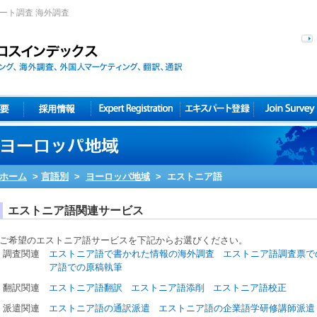
ケート調査 海外調査
ホーム
>
言語別
>
ヨーロッパ地域
>
エストニア語
エストニア語関連サービス
ご希望の
エストニア語
サービスを下記からお選びください。
調査関連
エストニア語で書かれた情報の海外調査
エストニア語調査票で
ア語での原稿執筆
翻訳関連
エストニア語翻訳
エストニア語添削
エストニア語校正
派遣関連
エストニア語の通訳派遣
エストニア語の企業語学研修講師派遣