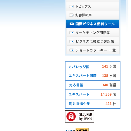
141
ヶ国
138
ヶ国
340
言語
14,369
名
421
社