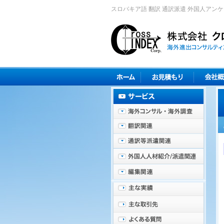
スロバキア語 翻訳 通訳派遣 外国人アン