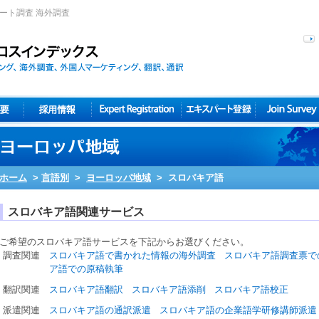
ケート調査 海外調査
ホーム
>
言語別
>
ヨーロッパ地域
>
スロバキア語
スロバキア語関連サービス
ご希望の
スロバキア語
サービスを下記からお選びください。
調査関連
スロバキア語で書かれた情報の海外調査
スロバキア語調査票で
ア語での原稿執筆
翻訳関連
スロバキア語翻訳
スロバキア語添削
スロバキア語校正
派遣関連
スロバキア語の通訳派遣
スロバキア語の企業語学研修講師派遣