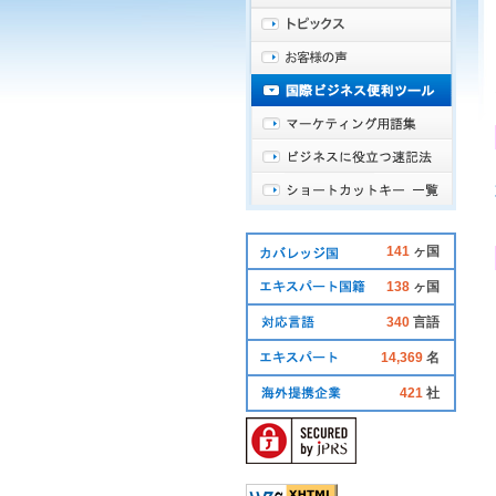
141
ヶ国
138
ヶ国
340
言語
14,369
名
421
社