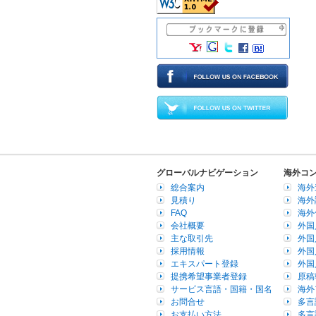
グローバルナビゲーション
海外コ
総合案内
海外
見積り
海外
FAQ
海外
会社概要
外国
主な取引先
外国
採用情報
外国
エキスパート登録
外国
提携希望事業者登録
原稿
サービス言語・国籍・国名
海外
お問合せ
多言
お支払い方法
多言