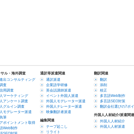
ンサル・海外調査
通訳等派遣関連
翻訳関連
進出コンサルティング
通訳派遣
翻訳
調査
企業語学研修
添削
信用調査
英会話講師派遣
校正
人マーケティング
イベント外国人派遣
多言語Web制作
人アンケート調査
外国人モデレーター派遣
多言語SEO対策
人グルイン調査
外国人ナレーター派遣
翻訳会社選びの7ポ
人モデレーター派遣
映像翻訳者派遣
外国人人材紹介/派遣関
執筆
編集関連
外国人人材紹介
アポイントメント取得
テープ起こし
外国人人材派遣
語Web制作
リライト
語SEO対策