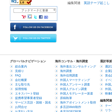
編集関連
英語テープ起こし
グローバルナビゲーション
海外コンサル・海外調査
通訳等派
総合案内
海外進出コンサルティング
通訳
見積り
海外調査
企業
FAQ
海外信用調査
英会
会社概要
外国人マーケティング
イベ
主な取引先
外国人アンケート調査
外国
採用情報
外国人グルイン調査
外国
エキスパート登録
外国人モデレーター派遣
映像
提携希望事業者登録
原稿執筆
編集関連
サービス言語・国籍・国名
海外アポイントメント取得
テー
お問合せ
多言語Web制作
リラ
お支払い方法
多言語SEO対策