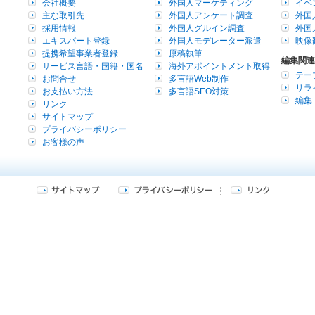
会社概要
外国人マーケティング
イベ
主な取引先
外国人アンケート調査
外国
採用情報
外国人グルイン調査
外国
エキスパート登録
外国人モデレーター派遣
映像
提携希望事業者登録
原稿執筆
編集関連
サービス言語・国籍・国名
海外アポイントメント取得
テー
お問合せ
多言語Web制作
リラ
お支払い方法
多言語SEO対策
編集
リンク
サイトマップ
プライバシーポリシー
お客様の声