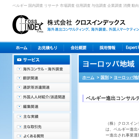
ベルギー 国内調査 リサーチ 市場調査 信用調査 与信調査 企業調査 消費 動向
ホーム
>
国別
>
ヨーロッパ地
ベルギー進出コンサル
（株）クロスイン
は、
ベルギー
進出
ー
進出され事業運