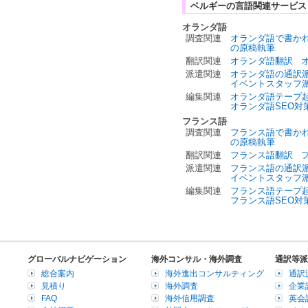
ベルギーの言語関連サービス
オランダ語
調査関連
オランダ語で書か
の原稿執筆
翻訳関連
オランダ語翻訳
派遣関連
オランダ語の通訳
イベントスタッフ
編集関連
オランダ語テープ
オランダ語SEO対
フランス語
調査関連
フランス語で書か
の原稿執筆
翻訳関連
フランス語翻訳
派遣関連
フランス語の通訳
イベントスタッフ
編集関連
フランス語テープ
フランス語SEO対
グローバルナビゲーション
海外コンサル・海外調査
通訳等派
総合案内
海外進出コンサルティング
通訳
見積り
海外調査
企業
FAQ
海外信用調査
英会