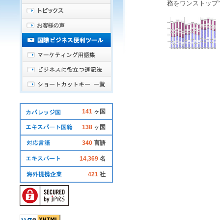
務をワンストップ
141
ヶ国
138
ヶ国
340
言語
14,369
名
421
社