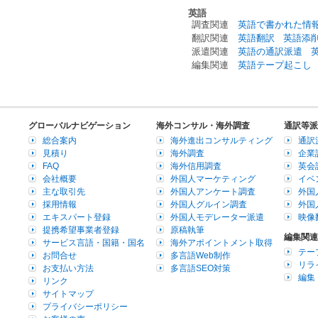
英語
調査関連
英語で書かれた情
翻訳関連
英語翻訳
英語添
派遣関連
英語の通訳派遣
編集関連
英語テープ起こし
グローバルナビゲーション
海外コンサル・海外調査
通訳等派
総合案内
海外進出コンサルティング
通訳
見積り
海外調査
企業
FAQ
海外信用調査
英会
会社概要
外国人マーケティング
イベ
主な取引先
外国人アンケート調査
外国
採用情報
外国人グルイン調査
外国
エキスパート登録
外国人モデレーター派遣
映像
提携希望事業者登録
原稿執筆
編集関連
サービス言語・国籍・国名
海外アポイントメント取得
テー
お問合せ
多言語Web制作
リラ
お支払い方法
多言語SEO対策
編集
リンク
サイトマップ
プライバシーポリシー