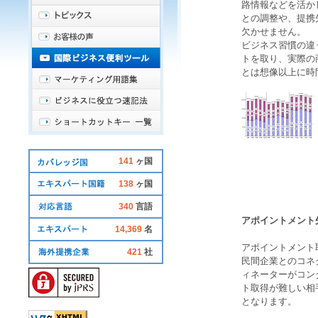
路情報などを活か
との調整や、提携
欠かせません。
ビジネス習慣の違
トを取り、実際の
とは想像以上に時
141
ヶ国
138
ヶ国
340
言語
アポイントメント
14,369
名
アポイントメント
421
社
民間企業とのコネ
ィネーターがコン
ト取得が難しい相
となります。