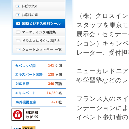
（株）クロスイン
スタッフ
を東京モ
展示会・セミナー
ション）キャンペ
レーター
、
受付担
141
ヶ国
ニューカレドニア
138
ヶ国
や学習塾などのレ
340
言語
14,369
名
フランス人
の
ネイ
421
社
ンテーションによ
イベント
参加者の