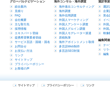
グローバルナビゲーション
海外コンサル・海外調査
通訳等派
総合案内
海外進出コンサルティング
通訳
見積り
海外調査
企業
FAQ
海外信用調査
英会
会社概要
外国人マーケティング
イベ
主な取引先
外国人アンケート調査
外国
採用情報
外国人グルイン調査
外国
エキスパート登録
外国人モデレーター派遣
映像
提携希望事業者登録
原稿執筆
編集関連
サービス言語・国籍・国名
海外アポイントメント取得
テー
お問合せ
多言語Web制作
リラ
お支払い方法
多言語SEO対策
編集
リンク
サイトマップ
プライバシーポリシー
お客様の声