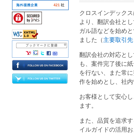
421
社
クロスインデックス
より、
翻訳会社
とし
ガル語
などを始めと
ました（
主要取引先
翻訳会社
の対応とし
も、案件完了後に紙
を行ない、また常に
作を始めとし、社内
お客様として安心し
ます。
また、品質を追求す
イルガイドの活用お