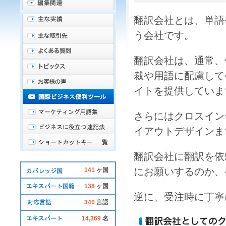
翻訳会社
とは、単語
う
会社
です。
翻訳会社
は、通常、
裁や用語に配慮して
イトを提供していま
さらにはクロスイン
イアウトデザインま
翻訳会社
に
翻訳
を依
にお願いするのか、
141
ヶ国
138
ヶ国
逆に、受注時に丁寧
340
言語
14,369
名