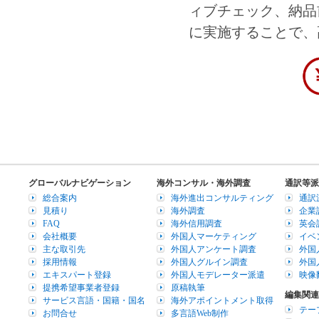
ィブチェック、納品
に実施することで、
グローバルナビゲーション
海外コンサル・海外調査
通訳等派
総合案内
海外進出コンサルティング
通訳
見積り
海外調査
企業
FAQ
海外信用調査
英会
会社概要
外国人マーケティング
イベ
主な取引先
外国人アンケート調査
外国
採用情報
外国人グルイン調査
外国
エキスパート登録
外国人モデレーター派遣
映像
提携希望事業者登録
原稿執筆
編集関連
サービス言語・国籍・国名
海外アポイントメント取得
テー
お問合せ
多言語Web制作