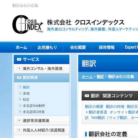
翻訳会社の定義
ホーム
>
翻訳
>
翻訳会社の定義
翻訳の概要
|
翻訳の特徴
|
翻訳言
ト翻訳者派遣
|
オンサイト翻訳
訳
|
Web翻訳（ウェブ翻訳、ホ