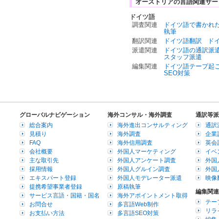
オーストリアの言語関連サー
ドイツ語
調査関連
ドイツ語で書かれ
執筆
翻訳関連
ドイツ語翻訳
ド
派遣関連
ドイツ語の通訳派
スタッフ派遣
編集関連
ドイツ語テープ起
SEO対策
グローバルナビゲーション
海外コンサル・海外調査
通訳等派
総合案内
海外進出コンサルティング
通訳
見積り
海外調査
企業
FAQ
海外信用調査
英会
会社概要
外国人マーケティング
イベ
主な取引先
外国人アンケート調査
外国
採用情報
外国人グルイン調査
外国
エキスパート登録
外国人モデレーター派遣
映像
提携希望事業者登録
原稿執筆
編集関連
サービス言語・国籍・国名
海外アポイントメント取得
テー
お問合せ
多言語Web制作
リラ
お支払い方法
多言語SEO対策