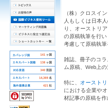
（株）クロスイン
人
もしくは
日本人
り、
オーストリア
の
原稿執筆
を行い
考慮して
原稿執筆
141
ヶ国
雑誌
、
冊子
の
コラ
138
ヶ国
ム原稿
、Web上の
340
言語
14,369
名
特に、
オーストリ
421
社
における
企業
や
オ
材記事
の
原稿
を
作