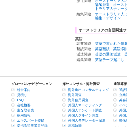
派遣関連
オーストラリア人
講師派遣
オース
トラリア人ナレー
編集関連
オーストラリア人
編集・デザイン
オーストラリアの言語関連サ
英語
調査関連
英語で書かれた情
翻訳関連
英語翻訳
英語添
派遣関連
英語の通訳派遣
編集関連
英語テープ起こし
グローバルナビゲーション
海外コンサル・海外調査
通訳等派
総合案内
海外進出コンサルティング
通訳
見積り
海外調査
企業
FAQ
海外信用調査
英会
会社概要
外国人マーケティング
イベ
主な取引先
外国人アンケート調査
外国
採用情報
外国人グルイン調査
外国
エキスパート登録
外国人モデレーター派遣
映像
提携希望事業者登録
原稿執筆