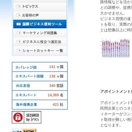
路情報などを活か
との調整や、提携
欠かせません。
ビジネス習慣の違
トを取り、実際の
とは想像以上に時
141
ヶ国
138
ヶ国
340
言語
アポイントメント
14,369
名
アポイントメント
421
社
民間企業とのコネ
ィネーターがコン
ト取得が難しい相
となります。