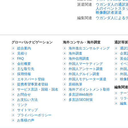
派遣関連
ウガンダ人の通訳
人のイベントスタ
映像翻訳者派遣
編集関連
ウガンダ人による
グローバルナビゲーション
海外コンサル・海外調査
通訳等派
総合案内
海外進出コンサルティング
通訳
見積り
海外調査
企業
FAQ
海外信用調査
英会
会社概要
外国人マーケティング
イベ
主な取引先
外国人アンケート調査
外国
採用情報
外国人グルイン調査
外国
エキスパート登録
外国人モデレーター派遣
映像
提携希望事業者登録
原稿執筆
編集関連
サービス言語・国籍・国名
海外アポイントメント取得
テー
お問合せ
多言語Web制作
リラ
お支払い方法
多言語SEO対策
編集
リンク
サイトマップ
プライバシーポリシー
お客様の声