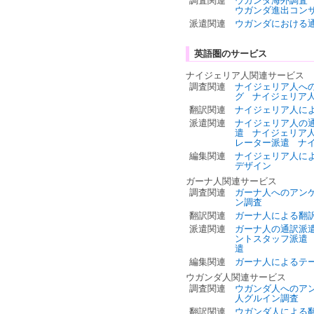
調査関連
ウガンダ海外調査
ウガンダ進出コン
派遣関連
ウガンダにおける
英語圏のサービス
ナイジェリア人関連サービス
調査関連
ナイジェリア人へ
グ
ナイジェリア
翻訳関連
ナイジェリア人に
派遣関連
ナイジェリア人の
遣
ナイジェリア
レーター派遣
ナ
編集関連
ナイジェリア人に
デザイン
ガーナ人関連サービス
調査関連
ガーナ人へのアン
ン調査
翻訳関連
ガーナ人による翻
派遣関連
ガーナ人の通訳派
ントスタッフ派遣
遣
編集関連
ガーナ人によるテ
ウガンダ人関連サービス
調査関連
ウガンダ人へのア
人グルイン調査
翻訳関連
ウガンダ人による