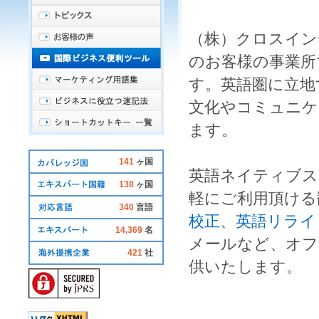
（株）クロスイン
のお客様の事業所
す。
英語圏
に立地
文化やコミュニケ
ます。
141
ヶ国
英語ネイティブ
ス
138
ヶ国
軽にご利用頂ける
340
言語
校正
、
英語リライ
14,369
名
メール
など、オフ
421
社
供いたします。