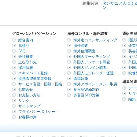
編集関連
タンザニア人によ
ン
グローバルナビゲーション
海外コンサル・海外調査
通訳等派
総合案内
海外進出コンサルティング
通訳
見積り
海外調査
企業
FAQ
海外信用調査
英会
会社概要
外国人マーケティング
イベ
主な取引先
外国人アンケート調査
外国
採用情報
外国人グルイン調査
外国
エキスパート登録
外国人モデレーター派遣
映像
提携希望事業者登録
原稿執筆
編集関連
サービス言語・国籍・国名
海外アポイントメント取得
テー
お問合せ
多言語Web制作
リラ
お支払い方法
多言語SEO対策
編集
リンク
サイトマップ
プライバシーポリシー
お客様の声