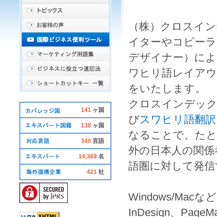
（株）クロスイン
イター
や
コピーラ
デザイナー
）によ
ワヒリ語レイア
をいたします。
クロスインデッ
141
ヶ国
び
スワヒリ語翻訳
138
ヶ国
なることで、たと
340
言語
外の日本人の関係
14,369
名
語圏
に対して発信
421
社
Windows
/
Mac
など
InDesign
、
PageMa