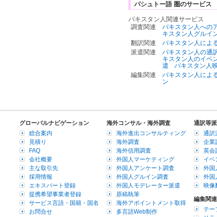
パシュトー語 圏のサービス
パキスタン人関連サービス
調査関連
パキスタン人への
キスタン人グルイ
翻訳関連
パキスタン人によ
派遣関連
パキスタン人の通
キスタン人のイベ
遣
パキスタン人
編集関連
パキスタン人によ
ン
グローバルナビゲーション
海外コンサル・海外調査
通訳等派
総合案内
海外進出コンサルティング
通訳
見積り
海外調査
企業
FAQ
海外信用調査
英会
会社概要
外国人マーケティング
イベ
主な取引先
外国人アンケート調査
外国
採用情報
外国人グルイン調査
外国
エキスパート登録
外国人モデレーター派遣
映像
提携希望事業者登録
原稿執筆
編集関連
サービス言語・国籍・国名
海外アポイントメント取得
テー
お問合せ
多言語Web制作