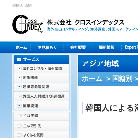
韓国人 添削
ホーム
>
国籍別
韓国人による