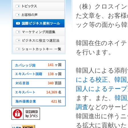
（株）クロスイン
た文章を、お客様
ック
等の面から
韓
韓国在住
の
ネイテ
を行います。
141
ヶ国
韓国人
による
添削
138
ヶ国
による校正
、
韓国
340
言語
国人によるテープ
14,369
名
ます。また、
韓国
421
社
調査
などのサービ
韓国
進出に伴うニ
る拡大に貢献いた