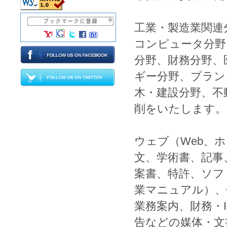
工業
・
製造業
関連
コンピュータ
分野
分野、
財務
分野、
ギー
分野、
プラン
木
・
建設
分野、
不
削
をいたします。
ウェブ
（
Web
、
ホ
文
、
学術書
、
記事
案書
、
特許
、
ソフ
業マニュアル
）、
業務案内
、
財務
・
告
などの媒体・文