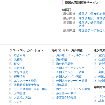
韓国の言語関連サービス
韓国語
調査関連
韓国語で書かれた
翻訳関連
韓国語翻訳
韓国
派遣関連
韓国語の通訳派遣
派遣
編集関連
韓国語テープ起こ
グローバルナビゲーション
海外コンサル・海外調査
通訳等派
総合案内
海外進出コンサルティング
通訳
見積り
海外調査
企業
FAQ
海外信用調査
英会
会社概要
外国人マーケティング
イベ
主な取引先
外国人アンケート調査
外国
採用情報
外国人グルイン調査
外国
エキスパート登録
外国人モデレーター派遣
映像
提携希望事業者登録
原稿執筆
編集関連
サービス言語・国籍・国名
海外アポイントメント取得
テー
お問合せ
多言語Web制作
リラ
お支払い方法
多言語SEO対策
編集
リンク