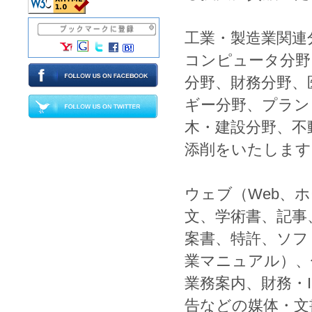
工業
・
製造業
関連
コンピュータ
分野
分野、
財務
分野、
ギー
分野、
プラン
木
・
建設
分野、
不
添削
をいたします
ウェブ
（
Web
、
ホ
文
、
学術書
、
記事
案書
、
特許
、
ソフ
業マニュアル
）、
業務案内
、
財務
・
告
などの媒体・文