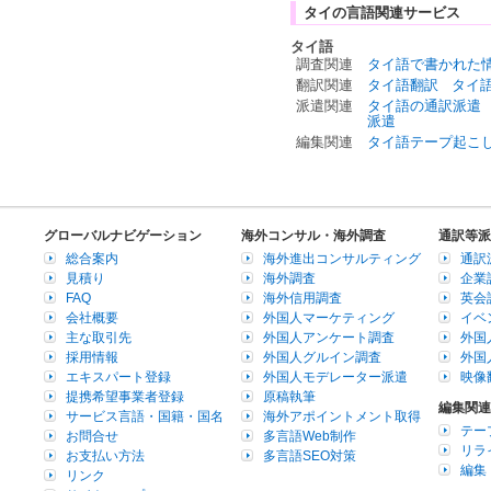
タイの言語関連サービス
タイ語
調査関連
タイ語で書かれた
翻訳関連
タイ語翻訳
タイ
派遣関連
タイ語の通訳派遣
派遣
編集関連
タイ語テープ起こ
グローバルナビゲーション
海外コンサル・海外調査
通訳等派
総合案内
海外進出コンサルティング
通訳
見積り
海外調査
企業
FAQ
海外信用調査
英会
会社概要
外国人マーケティング
イベ
主な取引先
外国人アンケート調査
外国
採用情報
外国人グルイン調査
外国
エキスパート登録
外国人モデレーター派遣
映像
提携希望事業者登録
原稿執筆
編集関連
サービス言語・国籍・国名
海外アポイントメント取得
テー
お問合せ
多言語Web制作
リラ
お支払い方法
多言語SEO対策
編集
リンク