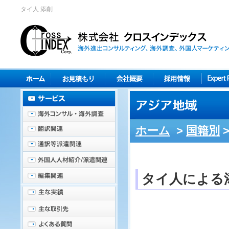
タイ人 添削
ホーム
>
国籍別
タイ人による