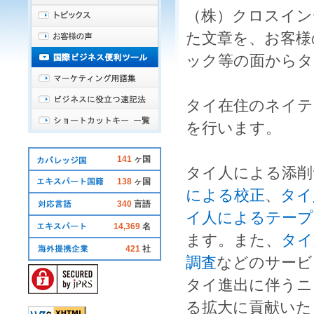
（株）クロスイン
た文章を、お客様
ック
等の面から
タ
タイ在住
の
ネイテ
を行います。
141
ヶ国
タイ人
による
添削
138
ヶ国
による校正
、
タイ
340
言語
イ人によるテープ
14,369
名
ます。また、
タイ
421
社
調査
などのサービ
タイ
進出に伴うニ
る拡大に貢献いた