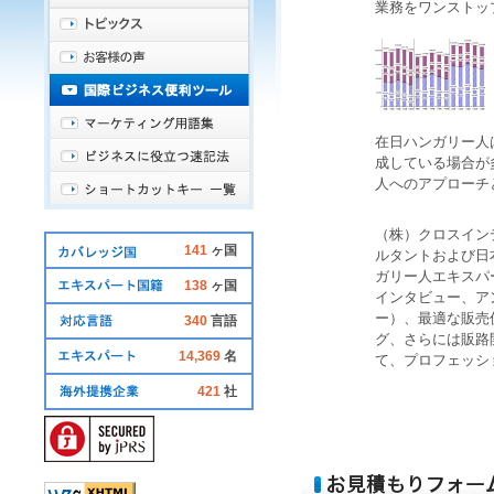
業務をワンストッ
在日
ハンガリー人
成している場合が
人へのアプローチ
（株）クロスイン
141
ヶ国
ルタントおよび日
ガリー人
エキスパ
138
ヶ国
インタビュー、ア
ー）、最適な販売
340
言語
グ、さらには販路
14,369
名
て、プロフェッシ
421
社