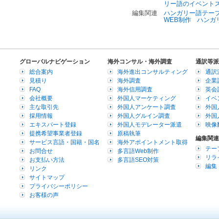
リー語のイベント
編集関連
ハンガリー語テー
WEB制作
ハンガ
グローバルナビゲーション
海外コンサル・海外調査
通訳等派
総合案内
海外進出コンサルティング
通訳
見積り
海外調査
企業
FAQ
海外信用調査
英会
会社概要
外国人マーケティング
イベ
主な取引先
外国人アンケート調査
外国
採用情報
外国人グルイン調査
外国
エキスパート登録
外国人モデレーター派遣
映像
提携希望事業者登録
原稿執筆
編集関連
サービス言語・国籍・国名
海外アポイントメント取得
テー
お問合せ
多言語Web制作
リラ
お支払い方法
多言語SEO対策
編集
リンク
サイトマップ
プライバシーポリシー
お客様の声