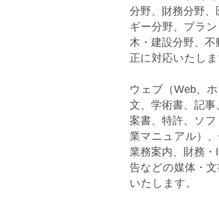
分野、
財務
分野、
ギー
分野、
プラン
木
・
建設
分野、
不
正
に対応いたしま
ウェブ
（
Web
、
ホ
文
、
学術書
、
記事
案書
、
特許
、
ソフ
業マニュアル
）、
業務案内
、
財務
・
告
などの媒体・文
いたします。