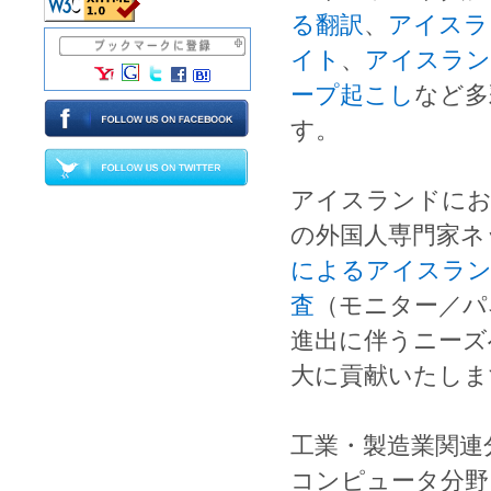
る翻訳
、
アイスラ
イト
、
アイスラン
ープ起こし
など多
す。
アイスランド
に
の外国人専門家ネ
によるアイスラン
査
（モニター／パ
進出に伴うニーズ
大に貢献いたしま
工業
・
製造業
関連
コンピュータ
分野