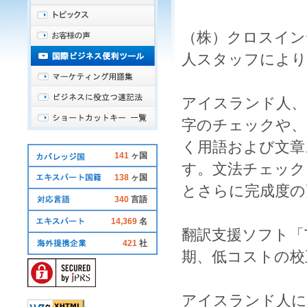
（株）クロスイン
人
スタッフにより
アイスランド人
、
字
の
チェック
や、
く用語および文章
141
ヶ国
す。
文法チェック
138
ヶ国
とさらに完成度の
340
言語
14,369
名
翻訳
支援ソフト「
421
社
期、低コストの
校
アイスランド人
に