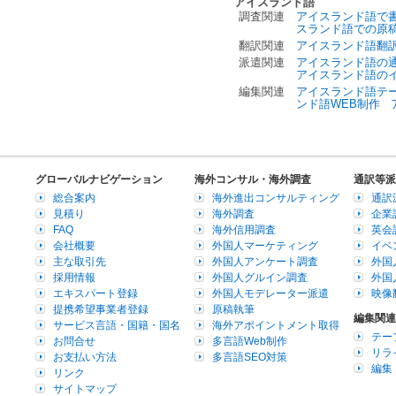
アイスランド語
調査関連
アイスランド語で
スランド語での原
翻訳関連
アイスランド語翻
派遣関連
アイスランド語の
アイスランド語の
編集関連
アイスランド語テ
ンド語WEB制作
グローバルナビゲーション
海外コンサル・海外調査
通訳等派
総合案内
海外進出コンサルティング
通訳
見積り
海外調査
企業
FAQ
海外信用調査
英会
会社概要
外国人マーケティング
イベ
主な取引先
外国人アンケート調査
外国
採用情報
外国人グルイン調査
外国
エキスパート登録
外国人モデレーター派遣
映像
提携希望事業者登録
原稿執筆
編集関連
サービス言語・国籍・国名
海外アポイントメント取得
テー
お問合せ
多言語Web制作
リラ
お支払い方法
多言語SEO対策
編集
リンク
サイトマップ