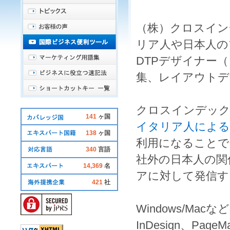
（株）クロスイン
リア人
や
日本人
の
DTPデザイナー
（
集
、
レイアウトデ
クロスインデッ
141
ヶ国
イタリア人による
138
ヶ国
利用になることで
340
言語
社外の
日本人
の関
14,369
名
ア
に対して発信す
421
社
Windows
/
Mac
など
InDesign
、
PageMa