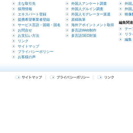
主な取引先
外国人アンケート調査
外国
採用情報
外国人グルイン調査
外国
エキスパート登録
外国人モデレーター派遣
映像
提携希望事業者登録
原稿執筆
編集関連
サービス言語・国籍・国名
海外アポイントメント取得
テー
お問合せ
多言語Web制作
リラ
お支払い方法
多言語SEO対策
編集
リンク
サイトマップ
プライバシーポリシー
お客様の声