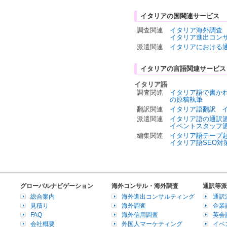
イタリアの国関連サービス
調査関連
イタリア海外調査
イタリア進出コン
派遣関連
イタリアにおける
イタリアの言語関連サービス
イタリア語
調査関連
イタリア語で書か
の原稿執筆
翻訳関連
イタリア語翻訳
派遣関連
イタリア語の通訳
イベントスタッフ
編集関連
イタリア語テープ
イタリア語SEO対
グローバルナビゲーション
海外コンサル・海外調査
通訳等派
総合案内
海外進出コンサルティング
通訳
見積り
海外調査
企業
FAQ
海外信用調査
英会
会社概要
外国人マーケティング
イベ