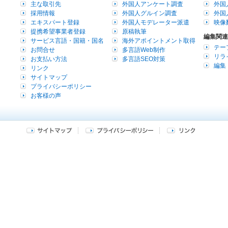
主な取引先
外国人アンケート調査
外国
採用情報
外国人グルイン調査
外国
エキスパート登録
外国人モデレーター派遣
映像
提携希望事業者登録
原稿執筆
編集関連
サービス言語・国籍・国名
海外アポイントメント取得
テー
お問合せ
多言語Web制作
リラ
お支払い方法
多言語SEO対策
編集
リンク
サイトマップ
プライバシーポリシー
お客様の声