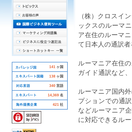
（株）クロスイン
ックスの
ルーマニ
ア在住
の
ルーマニ
て
日本人
の
通訳者
ルーマニア在住
の
141
ヶ国
ガイド通訳
など、
138
ヶ国
340
言語
ルーマニア
国内外
14,369
名
プション
での
通訳
421
社
など
ルーマニア企
に対応できる
ルー