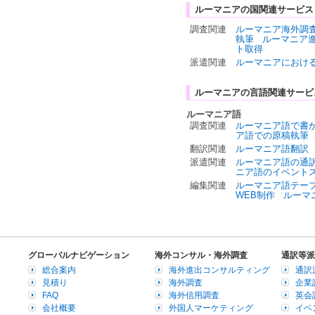
ルーマニアの国関連サービス
調査関連
ルーマニア海外調
執筆
ルーマニア
ト取得
派遣関連
ルーマニアにおけ
ルーマニアの言語関連サービ
ルーマニア語
調査関連
ルーマニア語で書
ア語での原稿執筆
翻訳関連
ルーマニア語翻訳
派遣関連
ルーマニア語の通
ニア語のイベント
編集関連
ルーマニア語テー
WEB制作
ルーマ
グローバルナビゲーション
海外コンサル・海外調査
通訳等派
総合案内
海外進出コンサルティング
通訳
見積り
海外調査
企業
FAQ
海外信用調査
英会
会社概要
外国人マーケティング
イベ