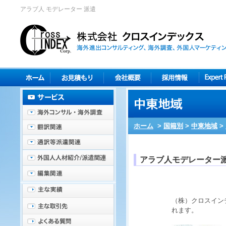
アラブ人 モデレーター 派遣
ホーム
>
国籍別
>
中東地域
>
アラブ人モデレーター
（株）クロスイン
れます。