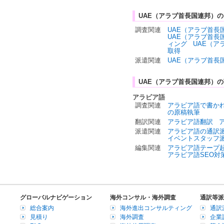
UAE（アラブ首長国連邦）
調査関連
UAE（アラブ首長
UAE（アラブ首長
ィング
UAE（
取得
派遣関連
UAE（アラブ首長
UAE（アラブ首長国連邦）
アラビア語
調査関連
アラビア語で書か
の原稿執筆
翻訳関連
アラビア語翻訳
派遣関連
アラビア語の通訳
イベントスタッフ
編集関連
アラビア語テープ
アラビア語SEO対
グローバルナビゲーション
海外コンサル・海外調査
通訳等派
総合案内
海外進出コンサルティング
通訳
見積り
海外調査
企業