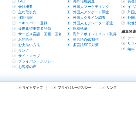
FAQ
海外信用調査
英会
会社概要
外国人マーケティング
イベ
主な取引先
外国人アンケート調査
外国
採用情報
外国人グルイン調査
外国
エキスパート登録
外国人モデレーター派遣
映像
提携希望事業者登録
原稿執筆
編集関連
サービス言語・国籍・国名
海外アポイントメント取得
テー
お問合せ
多言語Web制作
リラ
お支払い方法
多言語SEO対策
編集
リンク
サイトマップ
プライバシーポリシー
お客様の声