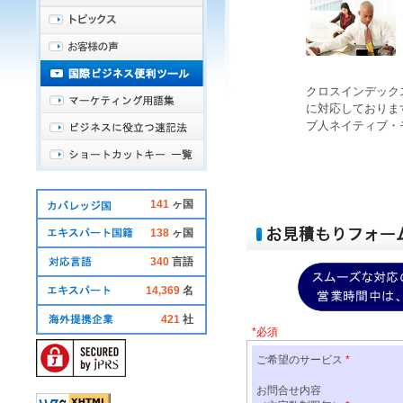
クロスインデック
に対応しておりま
ブ人
ネイティブ・
141
ヶ国
138
ヶ国
340
言語
14,369
名
421
社