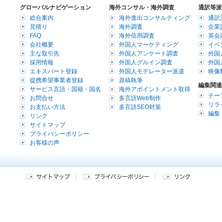
グローバルナビゲーション
海外コンサル・海外調査
通訳等派
総合案内
海外進出コンサルティング
通訳
見積り
海外調査
企業
FAQ
海外信用調査
英会
会社概要
外国人マーケティング
イベ
主な取引先
外国人アンケート調査
外国
採用情報
外国人グルイン調査
外国
エキスパート登録
外国人モデレーター派遣
映像
提携希望事業者登録
原稿執筆
編集関連
サービス言語・国籍・国名
海外アポイントメント取得
テー
お問合せ
多言語Web制作
リラ
お支払い方法
多言語SEO対策
編集
リンク
サイトマップ
プライバシーポリシー
お客様の声