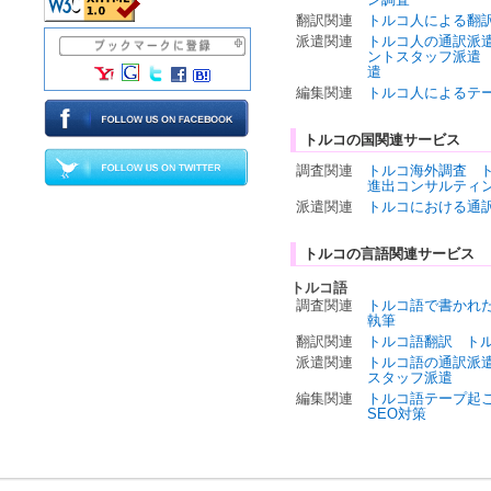
翻訳関連
トルコ人による翻
派遣関連
トルコ人の通訳派
ントスタッフ派遣
遣
編集関連
トルコ人によるテ
トルコの国関連サービス
調査関連
トルコ海外調査
進出コンサルティ
派遣関連
トルコにおける通
トルコの言語関連サービス
トルコ語
調査関連
トルコ語で書かれ
執筆
翻訳関連
トルコ語翻訳
ト
派遣関連
トルコ語の通訳派
スタッフ派遣
編集関連
トルコ語テープ起
SEO対策