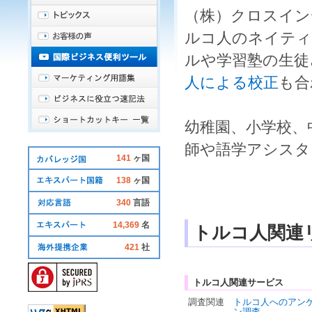
（株）クロスイン
ルコ人
の
ネイティ
ル
や
学習塾
の生徒
人による校正
も合
幼稚園、小学校、
師
や
語学アシスタ
141
ヶ国
138
ヶ国
340
言語
14,369
名
トルコ人関連
421
社
トルコ人関連サービス
調査関連
トルコ人へのアン
ン調査