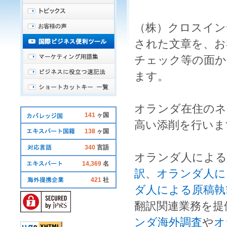
（株）クロスイン
された文章を、お
チェック
等の面か
ます。
オランダ在住
の
ネ
141
ヶ国
高い
添削
を行いま
138
ヶ国
340
言語
オランダ人
による
14,369
名
訳
、
オランダ人に
421
社
ダ人による原稿執
翻訳
関連業務を提
ンダ海外調査
や
オ