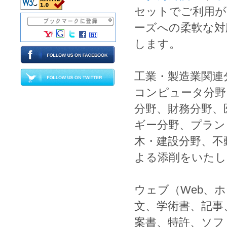
セットでご利用が
ーズへの柔軟な対
します。
工業
・
製造業
関連
コンピュータ
分野
分野、
財務
分野、
ギー
分野、
プラン
木
・
建設
分野、
不
よる
添削
をいたし
ウェブ
（
Web
、
ホ
文
、
学術書
、
記事
案書
、
特許
、
ソフ