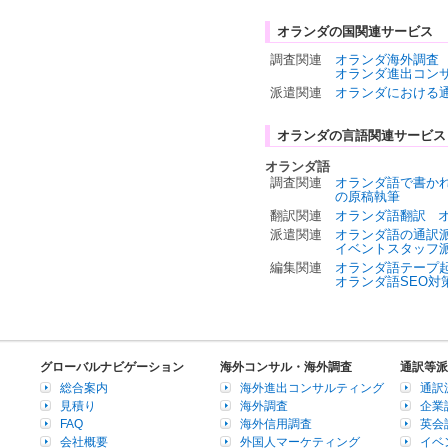
オランダの国関連サービス
調査関連
オランダ海外調査
オランダ進出コン
派遣関連
オランダにおける
オランダの言語関連サービス
オランダ語
調査関連
オランダ語で書か
の原稿執筆
翻訳関連
オランダ語翻訳
派遣関連
オランダ語の通訳
イベントスタッフ
編集関連
オランダ語テープ
オランダ語SEO対
グローバルナビゲーション
海外コンサル・海外調査
通訳等派
総合案内
海外進出コンサルティング
通訳
見積り
海外調査
企業
FAQ
海外信用調査
英会
会社概要
外国人マーケティング
イベ