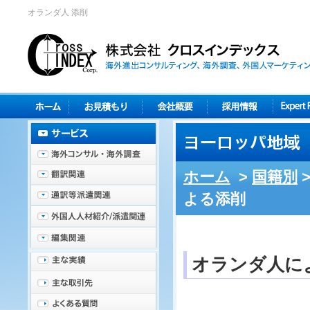
オランダ人 添削
ホーム
>
国籍別
よる添削
オランダ人に