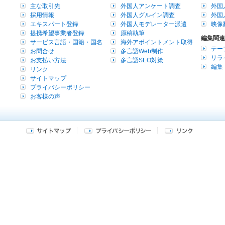
主な取引先
外国人アンケート調査
外国
採用情報
外国人グルイン調査
外国
エキスパート登録
外国人モデレーター派遣
映像
提携希望事業者登録
原稿執筆
編集関連
サービス言語・国籍・国名
海外アポイントメント取得
テー
お問合せ
多言語Web制作
リラ
お支払い方法
多言語SEO対策
編集
リンク
サイトマップ
プライバシーポリシー
お客様の声