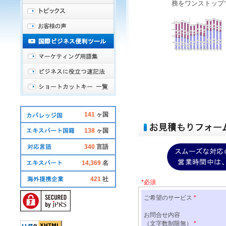
務をワンストップ
141
ヶ国
138
ヶ国
340
言語
14,369
名
421
社