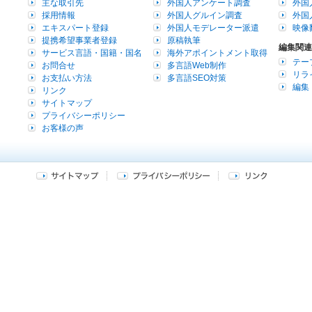
主な取引先
外国人アンケート調査
外国
採用情報
外国人グルイン調査
外国
エキスパート登録
外国人モデレーター派遣
映像
提携希望事業者登録
原稿執筆
編集関連
サービス言語・国籍・国名
海外アポイントメント取得
テー
お問合せ
多言語Web制作
リラ
お支払い方法
多言語SEO対策
編集
リンク
サイトマップ
プライバシーポリシー
お客様の声