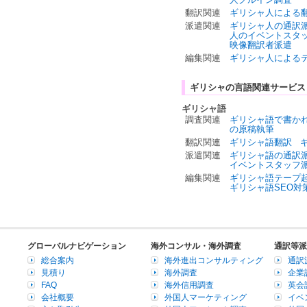
翻訳関連
ギリシャ人による
派遣関連
ギリシャ人の通訳
人のイベントスタ
映像翻訳者派遣
編集関連
ギリシャ人による
ギリシャの言語関連サービス
ギリシャ語
調査関連
ギリシャ語で書か
の原稿執筆
翻訳関連
ギリシャ語翻訳
派遣関連
ギリシャ語の通訳
イベントスタッフ
編集関連
ギリシャ語テープ
ギリシャ語SEO対
グローバルナビゲーション
海外コンサル・海外調査
通訳等派
総合案内
海外進出コンサルティング
通訳
見積り
海外調査
企業
FAQ
海外信用調査
英会
会社概要
外国人マーケティング
イベ