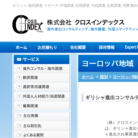
ギリシャ 国内調査 リサーチ 市場調査 信用調査 与信調査 企業調査 消費 動向
ホーム
>
国別
>
ヨーロッパ地
ギリシャ進出コンサル
（株）クロスイン
は、
ギリシャ
進出
ャ
進出され事業運