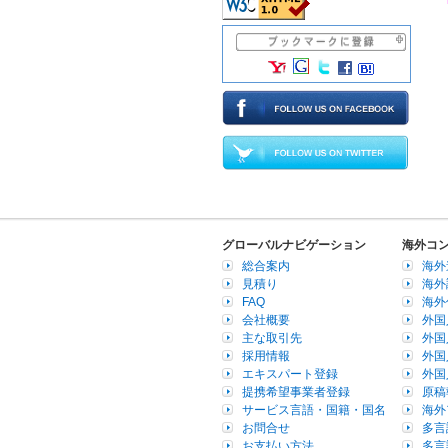
グローバルナビゲーション
海外コ
総合案内
海外
見積り
海外
FAQ
海外
会社概要
外国
主な取引先
外国
採用情報
外国
エキスパート登録
外国
提携希望事業者登録
原稿
サービス言語・国籍・国名
海外
お問合せ
多言
お支払い方法
多言