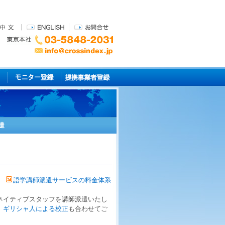
遣
語学講師派遣サービスの料金体系
ネイティブ
スタッフを
講師派遣
いたし
、
ギリシャ人による校正
も合わせてご