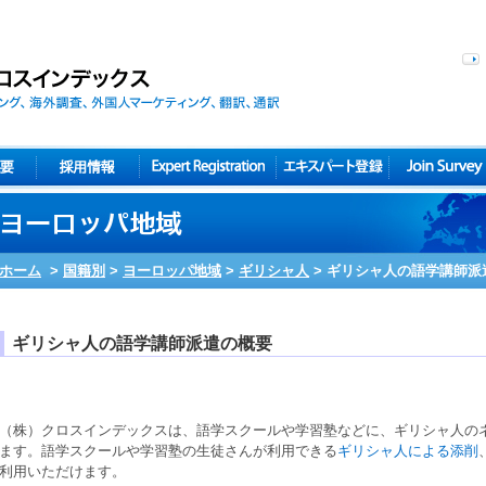
ホーム
>
国籍別
>
ヨーロッパ地域
>
ギリシャ人
>
ギリシャ人の語学講師派
ギリシャ人の語学講師派遣の概要
（株）クロスインデックスは、
語学スクール
や
学習塾
などに、
ギリシャ人
の
ます。
語学スクール
や
学習塾
の生徒さんが利用できる
ギリシャ人による添削
利用いただけます。