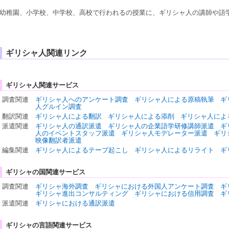
幼稚園、小学校、中学校、高校で行われるの授業に、
ギリシャ人
の
講師
や
語
ギリシャ人関連リンク
ギリシャ人関連サービス
調査関連
ギリシャ人へのアンケート調査
ギリシャ人による原稿執筆
ギ
人グルイン調査
翻訳関連
ギリシャ人による翻訳
ギリシャ人による添削
ギリシャ人によ
派遣関連
ギリシャ人の通訳派遣
ギリシャ人の企業語学研修講師派遣
ギ
人のイベントスタッフ派遣
ギリシャ人モデレーター派遣
ギリ
映像翻訳者派遣
編集関連
ギリシャ人によるテープ起こし
ギリシャ人によるリライト
ギ
ギリシャの国関連サービス
調査関連
ギリシャ海外調査
ギリシャにおける外国人アンケート調査
ギ
ギリシャ進出コンサルティング
ギリシャにおける信用調査
ギ
派遣関連
ギリシャにおける通訳派遣
ギリシャの言語関連サービス