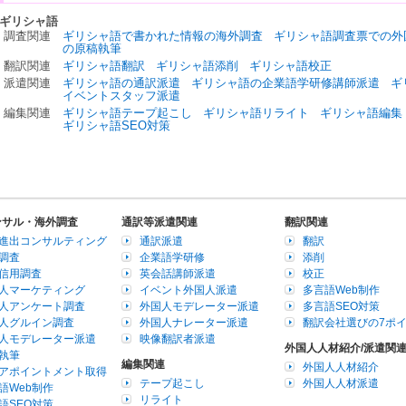
ギリシャ語
調査関連
ギリシャ語で書かれた情報の海外調査
ギリシャ語調査票での外
の原稿執筆
翻訳関連
ギリシャ語翻訳
ギリシャ語添削
ギリシャ語校正
派遣関連
ギリシャ語の通訳派遣
ギリシャ語の企業語学研修講師派遣
ギ
イベントスタッフ派遣
編集関連
ギリシャ語テープ起こし
ギリシャ語リライト
ギリシャ語編集
ギリシャ語SEO対策
ンサル・海外調査
通訳等派遣関連
翻訳関連
進出コンサルティング
通訳派遣
翻訳
調査
企業語学研修
添削
信用調査
英会話講師派遣
校正
人マーケティング
イベント外国人派遣
多言語Web制作
人アンケート調査
外国人モデレーター派遣
多言語SEO対策
人グルイン調査
外国人ナレーター派遣
翻訳会社選びの7ポ
人モデレーター派遣
映像翻訳者派遣
外国人人材紹介/派遣関
執筆
編集関連
外国人人材紹介
アポイントメント取得
テープ起こし
外国人人材派遣
語Web制作
リライト
語SEO対策