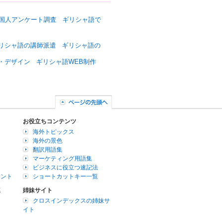
国人アンケート調査
ギリシャ語で
リシャ語の講師派遣
ギリシャ語の
・デザイン
ギリシャ語WEB制作
お役立ちコンテンツ
海外トピックス
海外の景色
翻訳用語集
マーケティング用語集
ビジネスに役立つ速記法
イント
ショートカットキー一覧
連
姉妹サイト
クロスインデックスの姉妹サ
イト