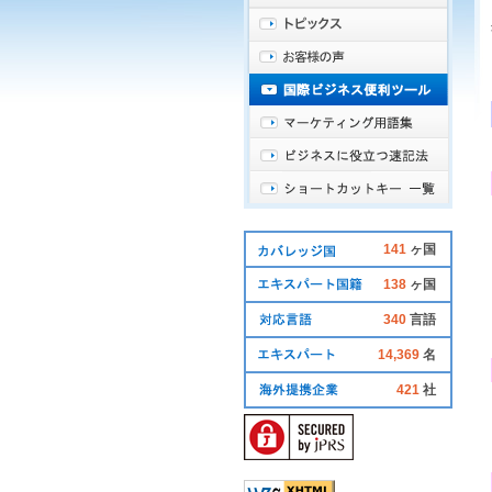
141
ヶ国
138
ヶ国
340
言語
14,369
名
421
社