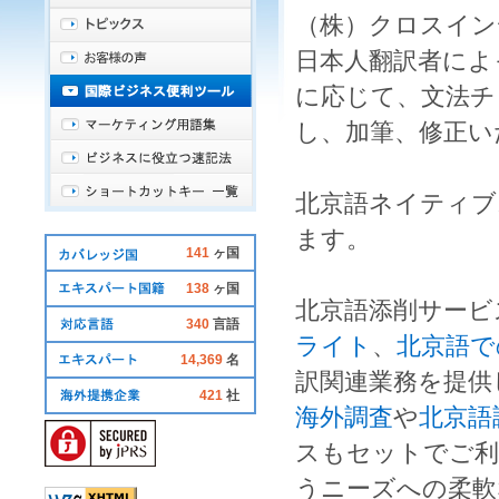
（株）クロスイン
日本人
翻訳者
によ
に応じて、
文法チ
し、
加筆
、
修正
い
北京語ネイティブ
ます。
141
ヶ国
138
ヶ国
北京語添削
サービ
340
言語
ライト
、
北京語で
14,369
名
訳
関連業務を提供
421
社
海外調査
や
北京語
スもセットでご利
うニーズへの柔軟