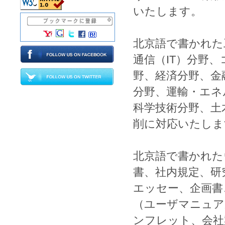
いたします。
北京語
で書かれた
通信
（
IT
）分野、
野、
経済
分野、
金
分野、
運輸
・
エネ
科学技術
分野、
土
削
に対応いたしま
北京語
で書かれた
書
、
社内規定
、
研
エッセー
、
企画書
（
ユーザマニュア
ンフレット
、
会社