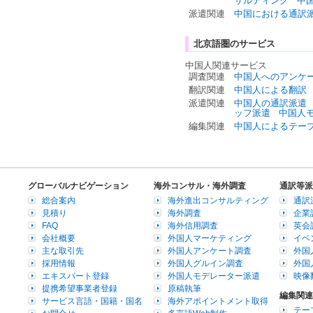
サルティング
中
派遣関連
中国における通訳
北京語圏のサービス
中国人関連サービス
調査関連
中国人へのアンケ
翻訳関連
中国人による翻訳
派遣関連
中国人の通訳派遣
ッフ派遣
中国人
編集関連
中国人によるテー
グローバルナビゲーション
海外コンサル・海外調査
通訳等派
総合案内
海外進出コンサルティング
通訳
見積り
海外調査
企業
FAQ
海外信用調査
英会
会社概要
外国人マーケティング
イベ
主な取引先
外国人アンケート調査
外国
採用情報
外国人グルイン調査
外国
エキスパート登録
外国人モデレーター派遣
映像
提携希望事業者登録
原稿執筆
編集関連
サービス言語・国籍・国名
海外アポイントメント取得
テー