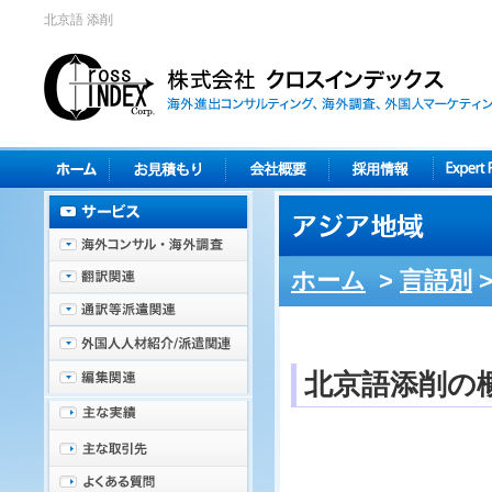
北京語 添削
ホーム
>
言語別
北京語添削の