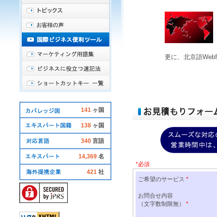
更に、
北京語
We
141
ヶ国
138
ヶ国
340
言語
14,369
名
421
社