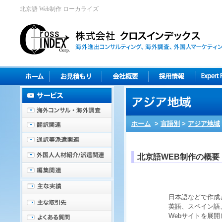
北京語 Web制作 ローカライズ
ホーム
>
言語別
>
アジア地域
北京語WEB制作の概要
日本語などで作成
英語、スペイン語
Webサイトを展開