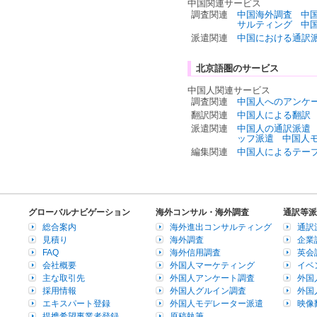
中国関連サービス
調査関連
中国海外調査
中
サルティング
中
派遣関連
中国における通訳
北京語圏のサービス
中国人関連サービス
調査関連
中国人へのアンケ
翻訳関連
中国人による翻訳
派遣関連
中国人の通訳派遣
ッフ派遣
中国人
編集関連
中国人によるテー
グローバルナビゲーション
海外コンサル・海外調査
通訳等派
総合案内
海外進出コンサルティング
通訳
見積り
海外調査
企業
FAQ
海外信用調査
英会
会社概要
外国人マーケティング
イベ
主な取引先
外国人アンケート調査
外国
採用情報
外国人グルイン調査
外国
エキスパート登録
外国人モデレーター派遣
映像
提携希望事業者登録
原稿執筆