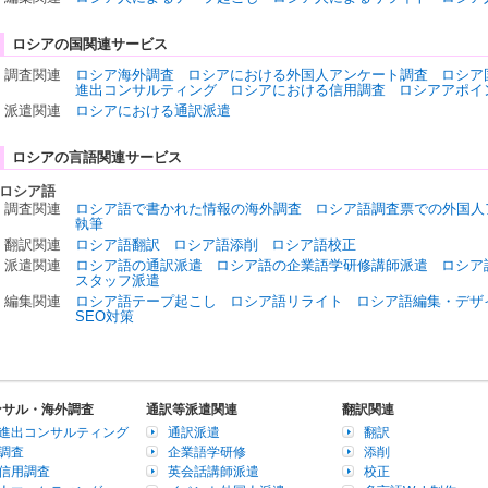
ロシアの国関連サービス
調査関連
ロシア海外調査
ロシアにおける外国人アンケート調査
ロシア
進出コンサルティング
ロシアにおける信用調査
ロシアアポイ
派遣関連
ロシアにおける通訳派遣
ロシアの言語関連サービス
ロシア語
調査関連
ロシア語で書かれた情報の海外調査
ロシア語調査票での外国人
執筆
翻訳関連
ロシア語翻訳
ロシア語添削
ロシア語校正
派遣関連
ロシア語の通訳派遣
ロシア語の企業語学研修講師派遣
ロシア
スタッフ派遣
編集関連
ロシア語テープ起こし
ロシア語リライト
ロシア語編集・デザ
SEO対策
ンサル・海外調査
通訳等派遣関連
翻訳関連
進出コンサルティング
通訳派遣
翻訳
調査
企業語学研修
添削
信用調査
英会話講師派遣
校正