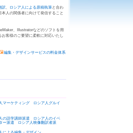
翻訳
、
ロシア人による原稿執筆
と合わ
日本人
の関係者に向けて発信すること
eMaker
、
Illustrator
などのソフトを用
るお客様のご要望に柔軟に対応いたし
編集・デザインサービスの料金体系
人マーケティング
ロシア人グルイ
人の語学講師派遣
ロシア人のイベ
ター派遣
ロシア人映像翻訳者派
人による編集・デザイン