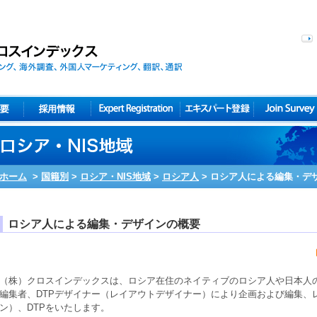
ホーム
>
国籍別
>
ロシア・NIS地域
>
ロシア人
>
ロシア人による編集・デ
ロシア人による編集・デザインの概要
（株）クロスインデックスは、
ロシア在住
の
ネイティブ
の
ロシア人
や
日本人
編集者
、
DTPデザイナー
（
レイアウトデザイナー
）により
企画
および
編集
、
ン
）、
DTP
をいたします。