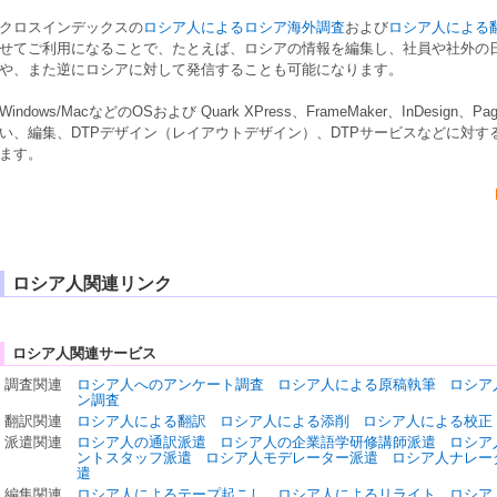
クロスインデックスの
ロシア人によるロシア海外調査
および
ロシア人による
せてご利用になることで、たとえば、
ロシア
の情報を編集し、社員や社外の
や、また逆に
ロシア
に対して発信することも可能になります。
Windows
/
Mac
などの
OS
および
Quark XPress
、
FrameMaker
、
InDesign
、
Pag
い、編集、
DTPデザイン
（
レイアウトデザイン
）、
DTP
サービスなどに対す
ます。
ロシア人関連リンク
ロシア人関連サービス
調査関連
ロシア人へのアンケート調査
ロシア人による原稿執筆
ロシア
ン調査
翻訳関連
ロシア人による翻訳
ロシア人による添削
ロシア人による校正
派遣関連
ロシア人の通訳派遣
ロシア人の企業語学研修講師派遣
ロシア
ントスタッフ派遣
ロシア人モデレーター派遣
ロシア人ナレー
遣
編集関連
ロシア人によるテープ起こし
ロシア人によるリライト
ロシア