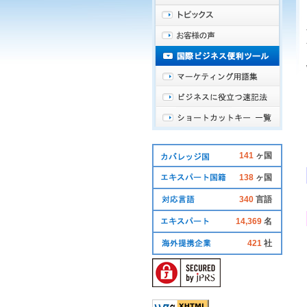
141
ヶ国
138
ヶ国
340
言語
14,369
名
421
社