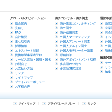
グローバルナビゲーション
海外コンサル・海外調査
通訳等派
総合案内
海外進出コンサルティング
通訳
見積り
海外調査
企業
FAQ
海外信用調査
英会
会社概要
外国人マーケティング
イベ
主な取引先
外国人アンケート調査
外国
採用情報
外国人グルイン調査
外国
エキスパート登録
外国人モデレーター派遣
映像
提携希望事業者登録
原稿執筆
編集関連
サービス言語・国籍・国名
海外アポイントメント取得
テー
お問合せ
多言語Web制作
リラ
お支払い方法
多言語SEO対策
編集
リンク
サイトマップ
プライバシーポリシー
お客様の声