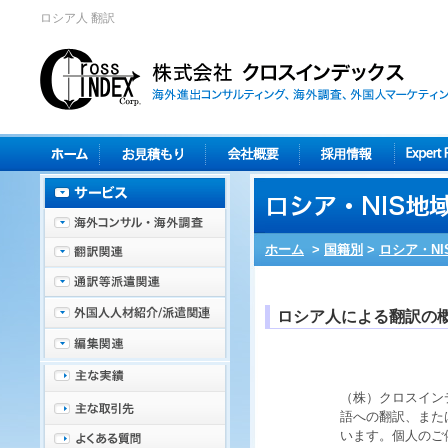
ロシア人 翻訳
ホーム
>
国籍別
>
ロシア・NI
ロシア人による翻訳の
（株）クロスイン
語
への
翻訳
、また
います。個人のご