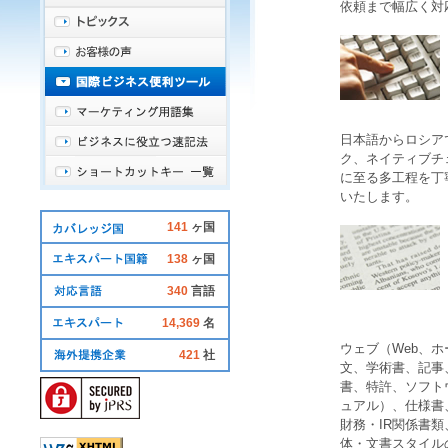
依頼まで幅広く対
日本語
から
ロシア
ク
、
ネイティブチ
に至る多工程を丁
いたします。
141
ヶ国
138
ヶ国
340
言語
14,369
名
ウェブ（Web、
421
社
文、学術書、記事
書、特許、ソフト
ュアル）、仕様書
財務・IR関係書
体・文書スタイル